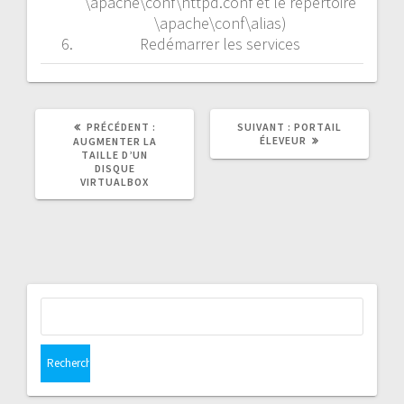
\apache\conf\httpd.conf et le répertoire
\apache\conf\alias)
Redémarrer les services
ARTICLE
ARTICLE
PRÉCÉDENT :
SUIVANT :
PORTAIL
PRÉCÉDENT
SUIVANT
ÉLEVEUR
AUGMENTER LA
:
:
TAILLE D’UN
DISQUE
VIRTUALBOX
Rechercher :