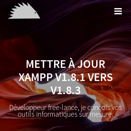
Skip
to
content
METTRE À JOUR
XAMPP V1.8.1 VERS
V1.8.3
Développeur free-lance, je conçois vos
outils informatiques sur mesure.