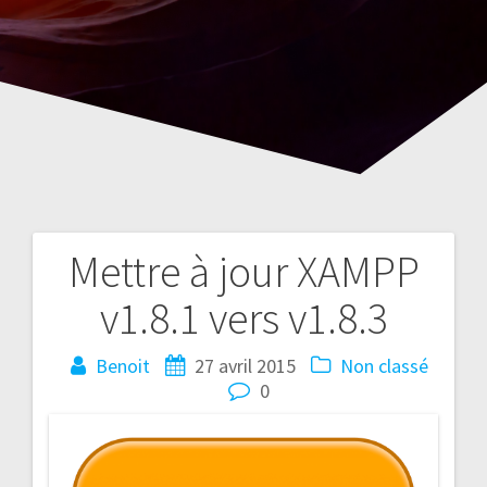
Mettre à jour XAMPP
Navigation
v1.8.1 vers v1.8.3
de
l’article
Benoit
27 avril 2015
Non classé
0