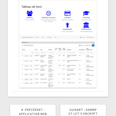
ARTICLE
ARTICLE
PRÉCÉDENT :
SUIVANT :
XAMMP
PRÉCÉDENT
SUIVANT
ET LET’S ENCRYPT
APPLICATION WEB