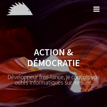
Skip
to
content
ACTION &
DÉMOCRATIE
Développeur free-lance, je conçois vos
outils informatiques sur mesure.