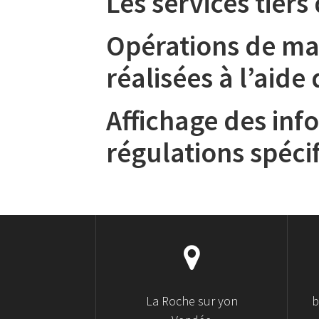
Les services tier
Opérations de ma
réalisées à l’aid
Affichage des inf
régulations spéci
La Roche sur yon
b