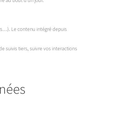
ire au bout d’un jour.
les…). Le contenu intégré depuis
 suivis tiers, suivre vos interactions
nnées