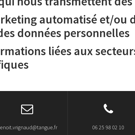
s qui nous transmettent de
rketing automatisé et/ou d
e des données personnelles
ormations liées aux secteu
fiques
enoit.vrignaud@tangue.fr
06 25 98 02 10