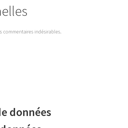
elles
es commentaires indésirables.
 de données