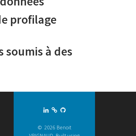
s données
e profilage
rs soumis à des
© 2026 Benoit
VRIGNAUD. Built using