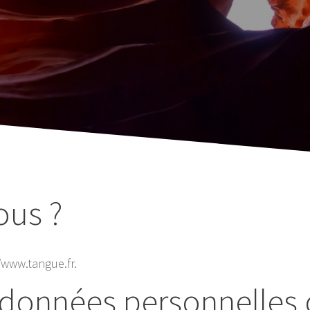
us ?
//www.tangue.fr.
s données personnelles 